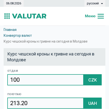
06.08.2026
русский
Меню
Главная
Главная
Конвертор валют
Курсы валют
Курс чешской кроны к гривне на сегодня в Молдове
Конвертер
Курс чешской кроны к гривне на сегодня в
Молдове
Динамика
Банки
ОТДАМ
CZK
Обменные кассы
Валюты
ПОКУПАЮ
Денежные переводы
UAH