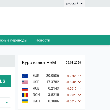
русский
жные переводы
Новости
Курс валют НБМ
06.08.2026
EUR
20.0536
-0.0254
ILS
USD
17.3782
-0.0606
RUB
0.2143
-0.0017
RON
3.8218
-0.0029
UAH
0.3886
-0.0014