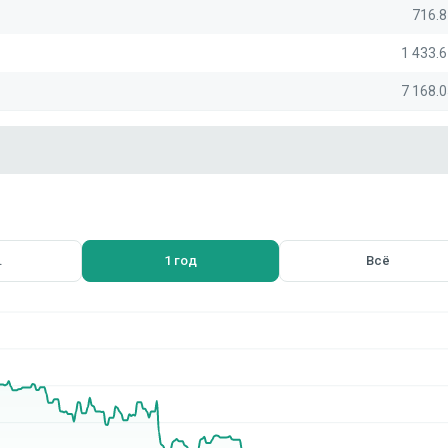
716.8
1 433.6
7 168.0
.
1 год
Всё