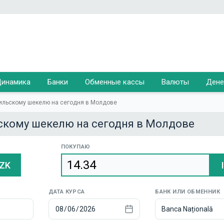
инамика
Банки
Обменные кассы
Валюты
Дене
аильскому шекелю на сегодня в Молдове
скому шекелю на сегодня в Молдове
ПОКУПАЮ
ZK
ДАТА КУРСА
БАНК ИЛИ ОБМЕННИК
Banca Națională