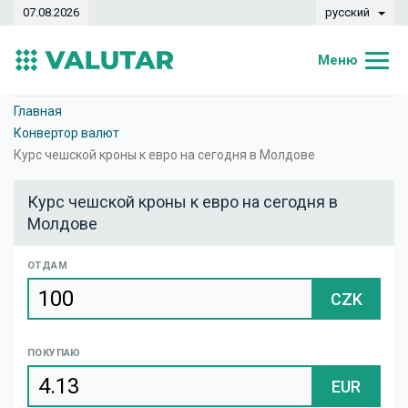
07.08.2026
русский
Меню
Главная
Главная
Конвертор валют
Курсы валют
Курс чешской кроны к евро на сегодня в Молдове
Конвертер
Курс чешской кроны к евро на сегодня в
Молдове
Динамика
Банки
ОТДАМ
CZK
Обменные кассы
Валюты
ПОКУПАЮ
Денежные переводы
EUR