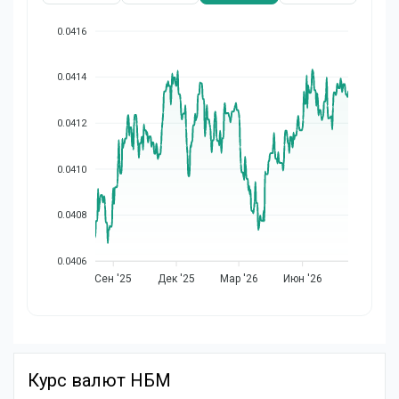
0.0416
0.0414
0.0412
0.0410
0.0408
0.0406
Сен '25
Дек '25
Мар '26
Июн '26
Курс валют НБМ