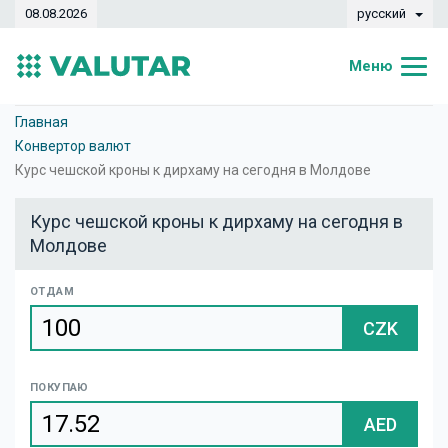
08.08.2026
русский
Меню
Главная
Главная
Конвертор валют
Курсы валют
Курс чешской кроны к дирхаму на сегодня в Молдове
Конвертер
Курс чешской кроны к дирхаму на сегодня в
Молдове
Динамика
Банки
ОТДАМ
CZK
Обменные кассы
Валюты
ПОКУПАЮ
Денежные переводы
AED