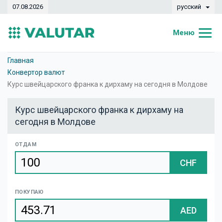
07.08.2026
русский
Меню
Главная
Главная
Конвертор валют
Курсы валют
Курс швейцарского франка к дирхаму на сегодня в Молдове
Конвертер
Курс швейцарского франка к дирхаму на
сегодня в Молдове
Динамика
Банки
ОТДАМ
CHF
Обменные кассы
Валюты
ПОКУПАЮ
Денежные переводы
AED