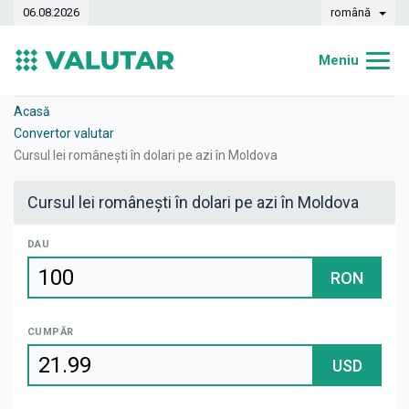
06.08.2026
română
Meniu
Acasă
Acasă
Convertor valutar
Curs valutar
Cursul lei românești în dolari pe azi în Moldova
Convertor
Cursul lei românești în dolari pe azi în Moldova
Dinamica
DAU
Bănci
RON
Case de schimb
CUMPĂR
Valute
USD
Transferuri de bani