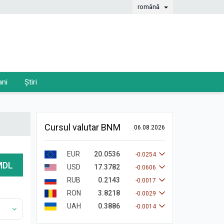
română
ani
Știri
Cursul valutar BNM
06.08.2026
EUR
20.0536
-0.0254
MDL
USD
17.3782
-0.0606
RUB
0.2143
-0.0017
RON
3.8218
-0.0029
UAH
0.3886
-0.0014