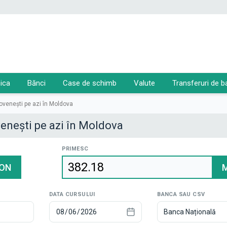
ica
Bănci
Case de schimb
Valute
Transferuri de b
dovenești pe azi în Moldova
venești pe azi în Moldova
PRIMESC
ON
DATA CURSULUI
BANCA SAU CSV
Banca Națională