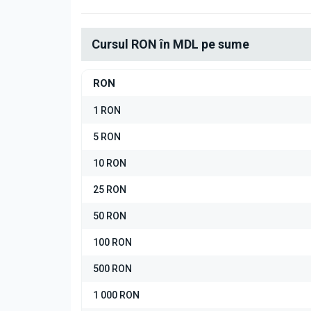
Cursul RON în MDL pe sume
RON
1 RON
5 RON
10 RON
25 RON
50 RON
100 RON
500 RON
1 000 RON