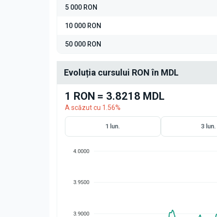
5 000 RON
10 000 RON
50 000 RON
Evoluția cursului RON în MDL
1 RON = 3.8218 MDL
A scăzut cu 1.56%
1 lun.
3 lun.
4.0000
3.9500
3.9000