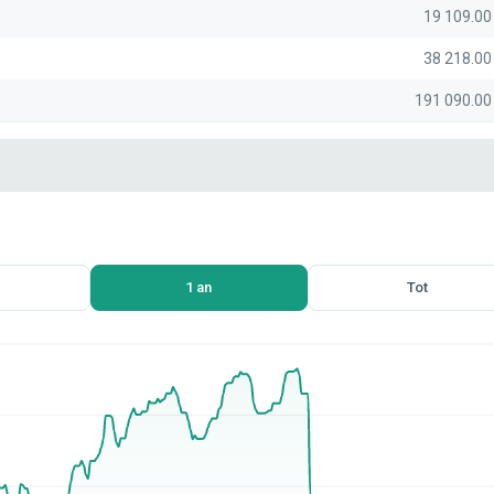
19 109.0
38 218.0
191 090.0
1 an
Tot