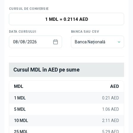
Știri
CURSUL DE CONVERSIE
1 MDL
=
0.2114 AED
DATA CURSULUI
BANCA SAU CSV
Banca Națională
Cursul MDL în AED pe sume
MDL
AED
1 MDL
0.21 AED
5 MDL
1.06 AED
10 MDL
2.11 AED
25 MDL
5.29 AED