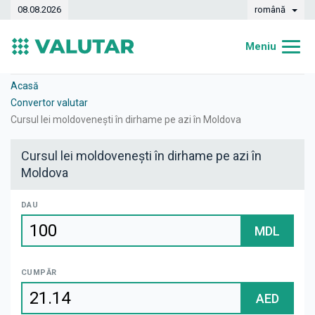
08.08.2026
română
Meniu
Acasă
Acasă
Convertor valutar
Curs valutar
Cursul lei moldovenești în dirhame pe azi în Moldova
Convertor
Cursul lei moldovenești în dirhame pe azi în
Moldova
Dinamica
Bănci
DAU
MDL
Case de schimb
Valute
CUMPĂR
Transferuri de bani
AED