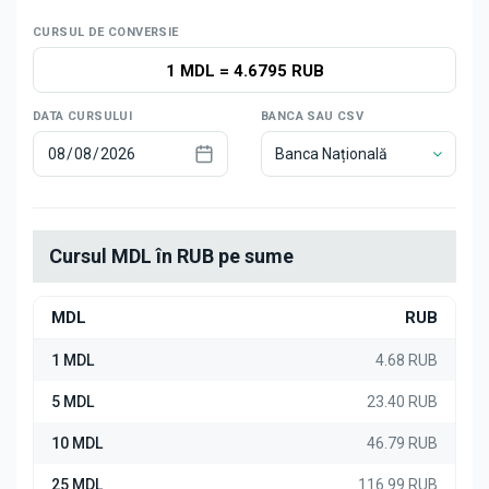
Știri
CURSUL DE CONVERSIE
1 MDL
=
4.6795 RUB
DATA CURSULUI
BANCA SAU CSV
Banca Națională
Cursul MDL în RUB pe sume
MDL
RUB
1 MDL
4.68 RUB
5 MDL
23.40 RUB
10 MDL
46.79 RUB
25 MDL
116.99 RUB