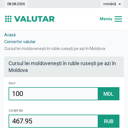
08.08.2026
română
Meniu
Acasă
Acasă
Convertor valutar
Curs valutar
Cursul lei moldovenești în ruble rusești pe azi în Moldova
Convertor
Cursul lei moldovenești în ruble rusești pe azi în
Moldova
Dinamica
Bănci
DAU
MDL
Case de schimb
Valute
CUMPĂR
Transferuri de bani
RUB