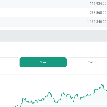
116 934.0
233 868.0
1 169 340.0
1 an
Tot