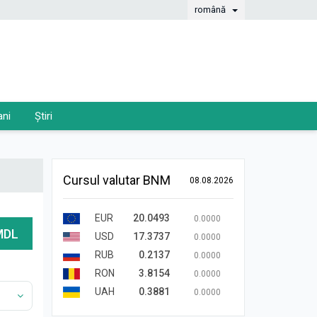
română
ani
Știri
Cursul valutar BNM
08.08.2026
EUR
20.0493
0.0000
MDL
USD
17.3737
0.0000
RUB
0.2137
0.0000
RON
3.8154
0.0000
UAH
0.3881
0.0000