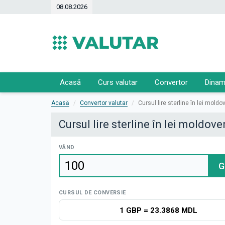
08.08.2026
Acasă
Curs valutar
Convertor
Dinam
Acasă
Convertor valutar
Cursul lire sterline în lei mold
Cursul lire sterline în lei moldov
VÂND
G
CURSUL DE CONVERSIE
1 GBP
=
23.3868 MDL