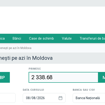
ica
Bănci
Case de schimb
Valute
Transferuri de b
ovenești pe azi în Moldova
enești pe azi în Moldova
PRIMESC
BP
DATA CURSULUI
BANCA SAU CSV
Banca Națională