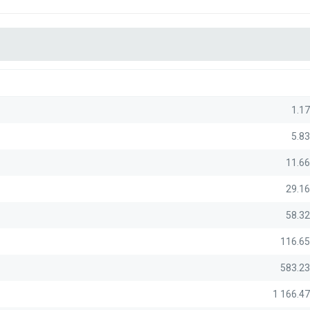
1.1
5.8
11.6
29.1
58.3
116.6
583.2
1 166.4