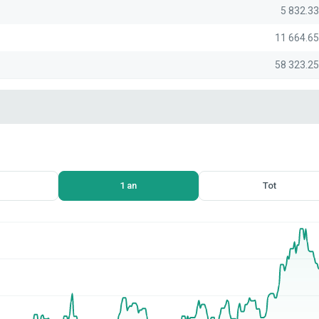
5 832.3
11 664.6
58 323.2
1 an
Tot