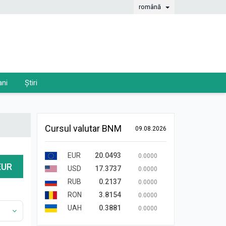
română
ani
Știri
Cursul valutar BNM
09.08.2026
EUR
20.0493
0.0000
EUR
USD
17.3737
0.0000
RUB
0.2137
0.0000
RON
3.8154
0.0000
UAH
0.3881
0.0000