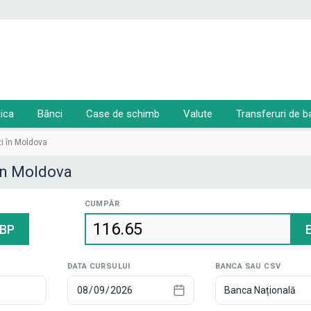
ica
Bănci
Case de schimb
Valute
Transferuri de b
zi în Moldova
 în Moldova
CUMPĂR
BP
DATA CURSULUI
BANCA SAU CSV
Banca Națională