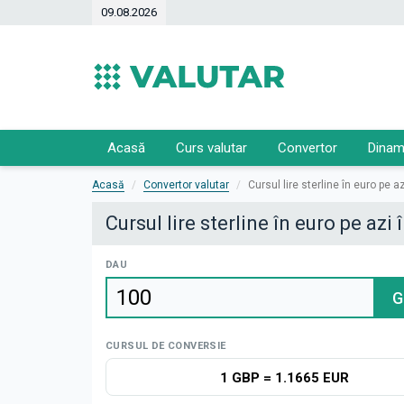
09.08.2026
Acasă
Curs valutar
Convertor
Dinam
Acasă
Convertor valutar
Cursul lire sterline în euro pe a
Cursul lire sterline în euro pe azi
DAU
G
CURSUL DE CONVERSIE
1 GBP
=
1.1665 EUR