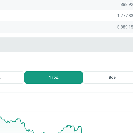
888.9
1 777.8
8 889.1
.
1 год
Всё