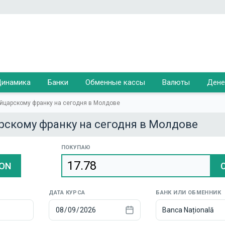
инамика
Банки
Обменные кассы
Валюты
Дене
ейцарскому франку на сегодня в Молдове
рскому франку на сегодня в Молдове
ПОКУПАЮ
ON
ДАТА КУРСА
БАНК ИЛИ ОБМЕННИК
Banca Națională