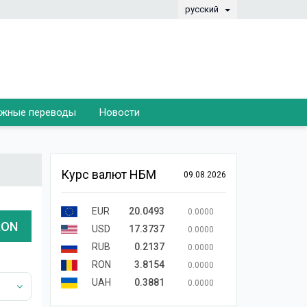
русский
жные переводы
Новости
Курс валют НБМ
09.08.2026
EUR
20.0493
0.0000
RON
USD
17.3737
0.0000
RUB
0.2137
0.0000
RON
3.8154
0.0000
UAH
0.3881
0.0000