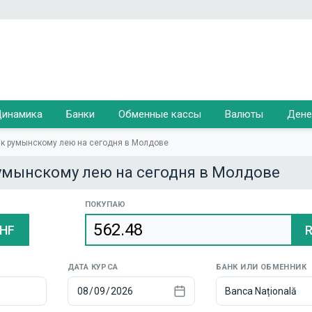
инамика
Банки
Обменные кассы
Валюты
Дене
 к румынскому лею на сегодня в Молдове
румынскому лею на сегодня в Молдове
ПОКУПАЮ
HF
ДАТА КУРСА
БАНК ИЛИ ОБМЕННИК
Banca Națională