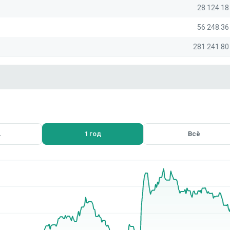
28 124.1
56 248.3
281 241.8
.
1 год
Всё