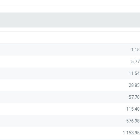
1.1
5.7
11.5
28.8
57.7
115.40
576.98
1 153.9