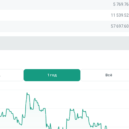
5 769.7
11 539.5
57 697.6
.
1 год
Всё