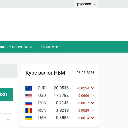
русский
жные переводы
Новости
Курс валют НБМ
06.08.2026
EUR
20.0536
-0.0254
USD
USD
17.3782
-0.0606
RUB
0.2143
-0.0017
RON
3.8218
-0.0029
UAH
0.3886
-0.0014