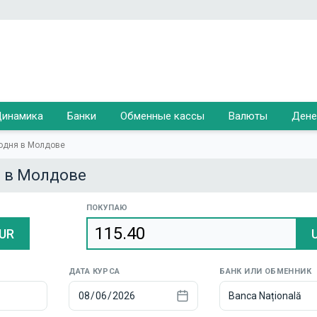
инамика
Банки
Обменные кассы
Валюты
Дене
годня в Молдове
я в Молдове
ПОКУПАЮ
UR
ДАТА КУРСА
БАНК ИЛИ ОБМЕННИК
Banca Națională