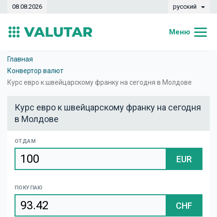
08.08.2026
русский
Меню
Главная
Главная
Конвертор валют
Курсы валют
Курс евро к швейцарскому франку на сегодня в Молдове
Конвертер
Курс евро к швейцарскому франку на сегодня
в Молдове
Динамика
Банки
ОТДАМ
EUR
Обменные кассы
Валюты
ПОКУПАЮ
Денежные переводы
CHF