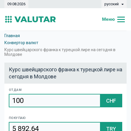
09.08.2026
русский
Меню
Главная
Главная
Конвертор валют
Курсы валют
Курс швейцарского франка к турецкой лире на сегодня в
Молдове
Конвертер
Курс швейцарского франка к турецкой лире на
Динамика
сегодня в Молдове
Банки
ОТДАМ
Обменные кассы
CHF
Валюты
ПОКУПАЮ
Денежные переводы
TRY