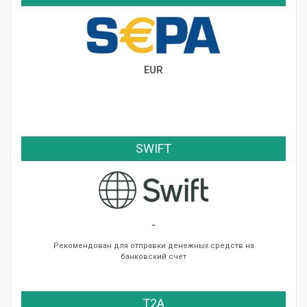
EUR
SWIFT
-
Рекомендован для отправки денежных средств на
банковский счет
T2A