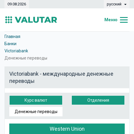
09.08.2026
русский
Меню
Главная
Главная
Банки
Курсы валют
Victoriabank
Денежные переводы
Конвертер
Victoriabank - международные денежные
Динамика
переводы
Банки
Обменные кассы
Курс валют
Отделения
Валюты
Денежные переводы
Денежные переводы
Western Union