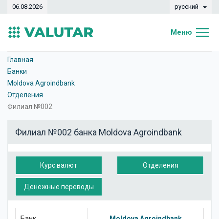
06.08.2026
русский
Меню
Главная
Главная
Банки
Курсы валют
Moldova Agroindbank
Отделения
Конвертер
Филиал №002
Динамика
Филиал №002 банка Moldova Agroindbank
Банки
Обменные кассы
Курс валют
Отделения
Валюты
Денежные переводы
Денежные переводы
Банк
Moldova Agroindbank