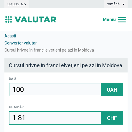
09.08.2026
română
Meniu
Acasă
Acasă
Convertor valutar
Curs valutar
Cursul hrivne în franci elveţieni pe azi în Moldova
Convertor
Cursul hrivne în franci elveţieni pe azi în Moldova
Dinamica
DAU
Bănci
UAH
Case de schimb
CUMPĂR
Valute
CHF
Transferuri de bani