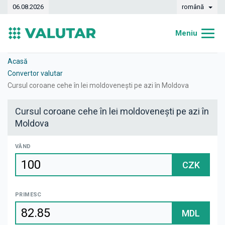
06.08.2026
română
Meniu
Acasă
Acasă
Convertor valutar
Curs valutar
Cursul coroane cehe în lei moldovenești pe azi în Moldova
Convertor
Cursul coroane cehe în lei moldovenești pe azi în
Moldova
Dinamica
Bănci
VÂND
CZK
Case de schimb
Valute
PRIMESC
Transferuri de bani
MDL