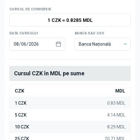
Știri
CURSUL DE CONVERSIE
1 CZK
=
0.8285 MDL
DATA CURSULUI
BANCA SAU CSV
Banca Națională
Cursul CZK în MDL pe sume
CZK
MDL
1 CZK
0.83 MDL
5 CZK
4.14 MDL
10 CZK
8.29 MDL
25 CZK
20.71 MDL