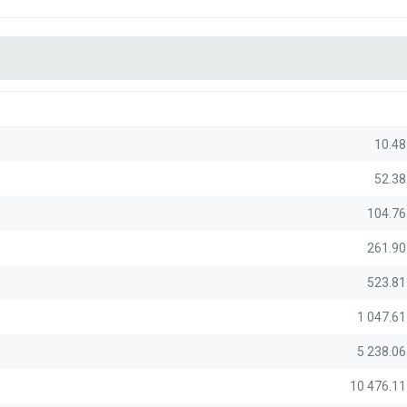
10.4
52.3
104.76
261.90
523.81
1 047.6
5 238.0
10 476.1