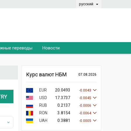
русский
жные переводы
Новости
Курс валют НБМ
07.08.2026
EUR
20.0493
-0.0043
TRY
USD
17.3737
-0.0045
RUB
0.2137
-0.0006
RON
3.8154
-0.0064
UAH
0.3881
-0.0005