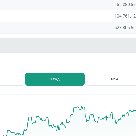
52 380.5
104 761.1
523 805.6
.
1 год
Всё